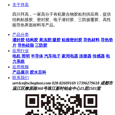
关于拜高
四川拜高，一家高分子有机聚合物胶粘剂供应商，提供
结构粘接胶、密封胶、电子灌封胶、三防披覆胶、高性
能导热界面材料等产品。
产品分类
灌封胶
结构胶
果冻胶/凝胶
粘接密封胶
导热材料
导热垫
片
导热硅脂
三防胶
应用行业
电机
照明
半导体
汽车电子
家用电器
连接器
传感器
电
力系统
应用视频
产品展示
胶水百科
联系我们
service@scbeginor.com
028-82609169 17396279618
成都市
温江区燎原路368号珠江新时铂金中心25层2503室