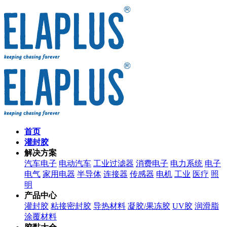
首页
灌封胶
解决方案
汽车电子
电动汽车
工业过滤器
消费电子
电力系统
电子
电气
家用电器
半导体
连接器
传感器
电机
工业
医疗
照
明
产品中心
灌封胶
粘接密封胶
导热材料
凝胶/果冻胶
UV胶
润滑脂
涂覆材料