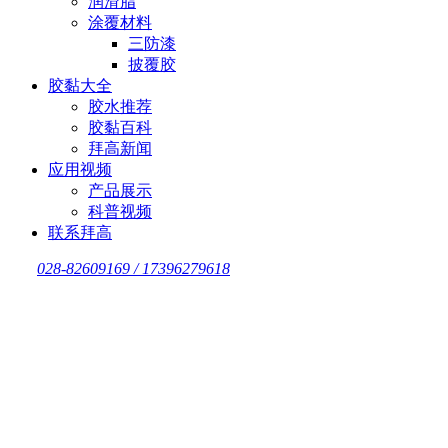
润滑脂
涂覆材料
三防漆
披覆胶
胶黏大全
胶水推荐
胶黏百科
拜高新闻
应用视频
产品展示
科普视频
联系拜高
028-82609169 / 17396279618