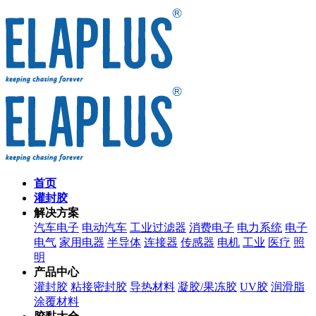
首页
灌封胶
解决方案
汽车电子
电动汽车
工业过滤器
消费电子
电力系统
电子
电气
家用电器
半导体
连接器
传感器
电机
工业
医疗
照
明
产品中心
灌封胶
粘接密封胶
导热材料
凝胶/果冻胶
UV胶
润滑脂
涂覆材料