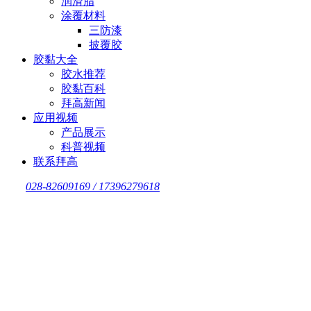
润滑脂
涂覆材料
三防漆
披覆胶
胶黏大全
胶水推荐
胶黏百科
拜高新闻
应用视频
产品展示
科普视频
联系拜高
028-82609169 / 17396279618