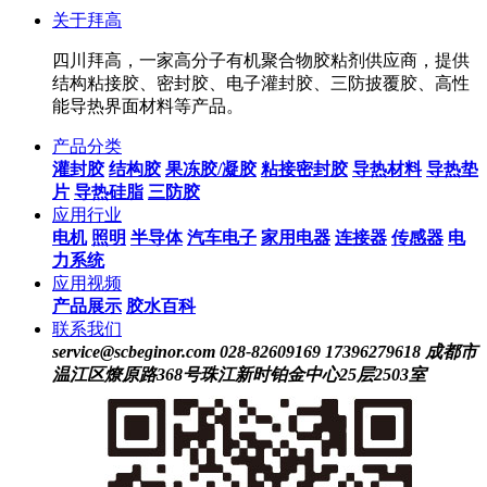
关于拜高
四川拜高，一家高分子有机聚合物胶粘剂供应商，提供
结构粘接胶、密封胶、电子灌封胶、三防披覆胶、高性
能导热界面材料等产品。
产品分类
灌封胶
结构胶
果冻胶/凝胶
粘接密封胶
导热材料
导热垫
片
导热硅脂
三防胶
应用行业
电机
照明
半导体
汽车电子
家用电器
连接器
传感器
电
力系统
应用视频
产品展示
胶水百科
联系我们
service@scbeginor.com
028-82609169 17396279618
成都市
温江区燎原路368号珠江新时铂金中心25层2503室