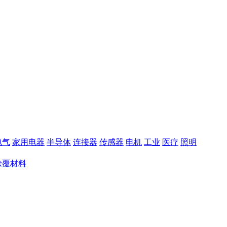
电气
家用电器
半导体
连接器
传感器
电机
工业
医疗
照明
涂覆材料