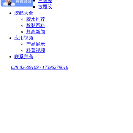
三防漆
披覆胶
胶黏大全
胶水推荐
胶黏百科
拜高新闻
应用视频
产品展示
科普视频
联系拜高
028-82609169 / 17396279618