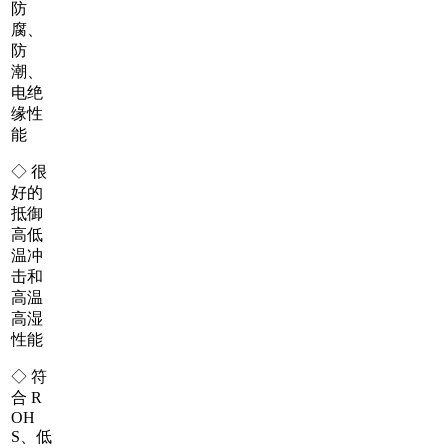
防
腐、
防
潮、
电绝
缘性
能
◇ 很
好的
抵御
高低
温冲
击和
高温
高湿
性能
◇ 符
合 R
OH
S、低