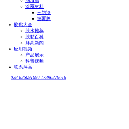
润滑脂
涂覆材料
三防漆
披覆胶
胶黏大全
胶水推荐
胶黏百科
拜高新闻
应用视频
产品展示
科普视频
联系拜高
028-82609169 / 17396279618