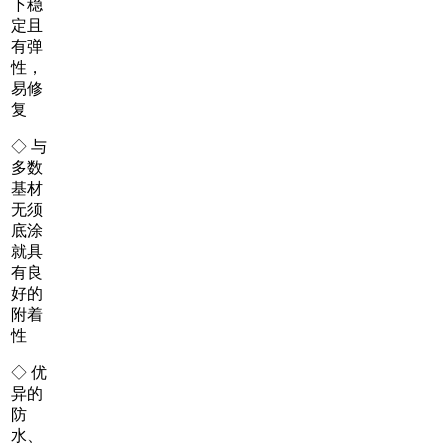
下稳
定且
有弹
性，
易修
复
◇ 与
多数
基材
无须
底涂
就具
有良
好的
附着
性
◇ 优
异的
防
水、