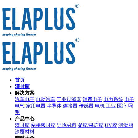
首页
灌封胶
解决方案
汽车电子
电动汽车
工业过滤器
消费电子
电力系统
电子
电气
家用电器
半导体
连接器
传感器
电机
工业
医疗
照
明
产品中心
灌封胶
粘接密封胶
导热材料
凝胶/果冻胶
UV胶
润滑脂
涂覆材料