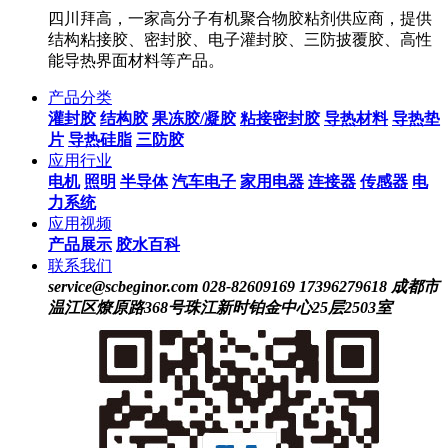
四川拜高，一家高分子有机聚合物胶粘剂供应商，提供
结构粘接胶、密封胶、电子灌封胶、三防披覆胶、高性
能导热界面材料等产品。
产品分类
灌封胶
结构胶
果冻胶/凝胶
粘接密封胶
导热材料
导热垫
片
导热硅脂
三防胶
应用行业
电机
照明
半导体
汽车电子
家用电器
连接器
传感器
电
力系统
应用视频
产品展示
胶水百科
联系我们
service@scbeginor.com
028-82609169 17396279618
成都市
温江区燎原路368号珠江新时铂金中心25层2503室