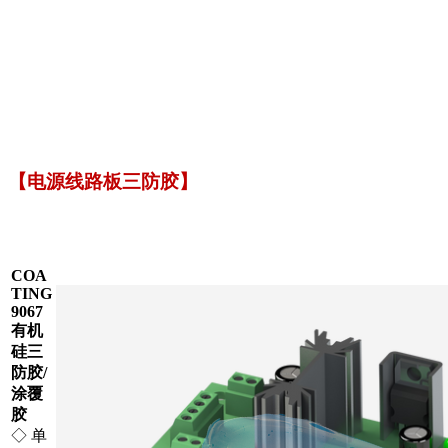
【电源线路板三防胶】
COA
TING
9067
有机
硅三
防胶/
涂覆
胶
◇ 单