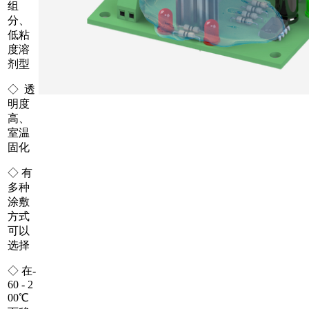
组
分、
低粘
度溶
剂型
◇ 透
明度
高、
室温
固化
◇ 有
多种
涂敷
方式
可以
选择
◇ 在-
60 - 2
00℃