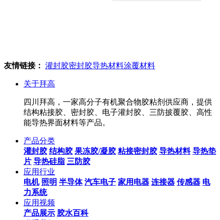
友情链接：
灌封胶
密封胶
导热材料
涂覆材料
关于拜高
四川拜高，一家高分子有机聚合物胶粘剂供应商，提供
结构粘接胶、密封胶、电子灌封胶、三防披覆胶、高性
能导热界面材料等产品。
产品分类
灌封胶
结构胶
果冻胶/凝胶
粘接密封胶
导热材料
导热垫
片
导热硅脂
三防胶
应用行业
电机
照明
半导体
汽车电子
家用电器
连接器
传感器
电
力系统
应用视频
产品展示
胶水百科