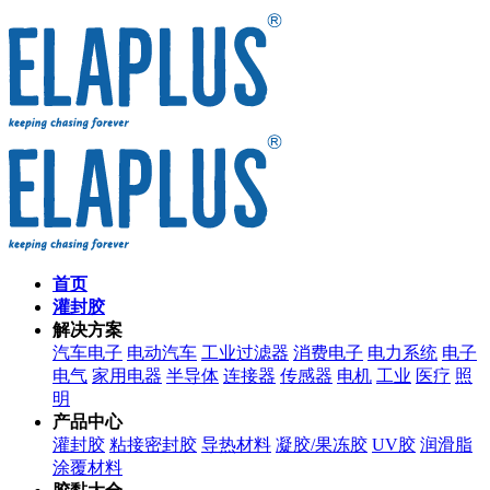
首页
灌封胶
解决方案
汽车电子
电动汽车
工业过滤器
消费电子
电力系统
电子
电气
家用电器
半导体
连接器
传感器
电机
工业
医疗
照
明
产品中心
灌封胶
粘接密封胶
导热材料
凝胶/果冻胶
UV胶
润滑脂
涂覆材料