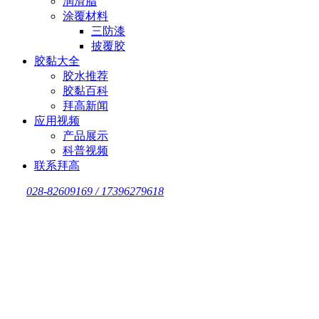
润滑脂
涂覆材料
三防漆
披覆胶
胶黏大全
胶水推荐
胶黏百科
拜高新闻
应用视频
产品展示
科普视频
联系拜高
028-82609169 / 17396279618