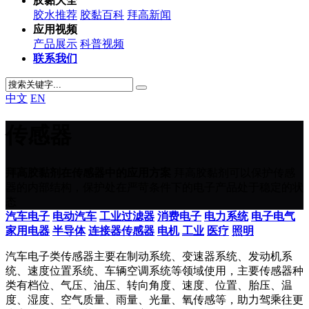
胶黏大全
胶水推荐
胶黏百科
拜高新闻
应用视频
产品展示
科普视频
联系我们
中文
EN
传感器
拜高胶黏剂在传感器中的应用方案
拜高胶黏剂可以保护传感
器的内部结构，保护处在严苛条件下的电子产品处于稳定的状
态
汽车电子
电动汽车
工业过滤器
消费电子
电力系统
电子电气
家用电器
半导体
连接器
传感器
电机
工业
医疗
照明
汽车电子类传感器主要在制动系统、变速器系统、发动机系
统、速度位置系统、车辆空调系统等领域使用，主要传感器种
类有档位、气压、油压、转向角度、速度、位置、胎压、温
度、湿度、空气质量、雨量、光量、氧传感等，助力驾乘往更