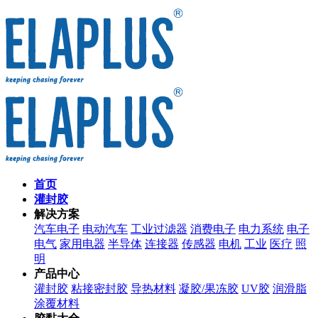
首页
灌封胶
解决方案
汽车电子
电动汽车
工业过滤器
消费电子
电力系统
电子
电气
家用电器
半导体
连接器
传感器
电机
工业
医疗
照
明
产品中心
灌封胶
粘接密封胶
导热材料
凝胶/果冻胶
UV胶
润滑脂
涂覆材料