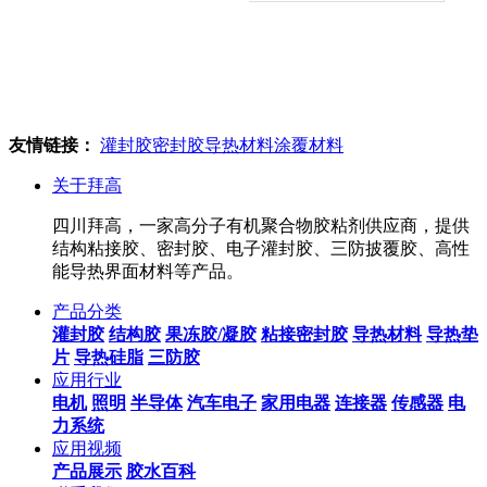
友情链接：
灌封胶
密封胶
导热材料
涂覆材料
关于拜高
四川拜高，一家高分子有机聚合物胶粘剂供应商，提供
结构粘接胶、密封胶、电子灌封胶、三防披覆胶、高性
能导热界面材料等产品。
产品分类
灌封胶
结构胶
果冻胶/凝胶
粘接密封胶
导热材料
导热垫
片
导热硅脂
三防胶
应用行业
电机
照明
半导体
汽车电子
家用电器
连接器
传感器
电
力系统
应用视频
产品展示
胶水百科