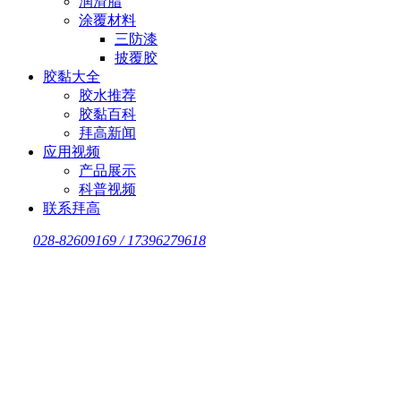
润滑脂
涂覆材料
三防漆
披覆胶
胶黏大全
胶水推荐
胶黏百科
拜高新闻
应用视频
产品展示
科普视频
联系拜高
028-82609169 / 17396279618