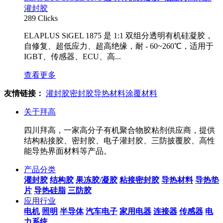
灌封胶
289 Clicks
ELAPLUS SiGEL 1875 是 1:1 双组分透明有机硅凝胶，
自修复、超低应力、超高绝缘，耐 - 60~260℃，适用于
IGBT、传感器、ECU、高...
查看更多
友情链接：
灌封胶
密封胶
导热材料
涂覆材料
关于拜高
四川拜高，一家高分子有机聚合物胶粘剂供应商，提供
结构粘接胶、密封胶、电子灌封胶、三防披覆胶、高性
能导热界面材料等产品。
产品分类
灌封胶
结构胶
果冻胶/凝胶
粘接密封胶
导热材料
导热垫
片
导热硅脂
三防胶
应用行业
电机
照明
半导体
汽车电子
家用电器
连接器
传感器
电
力系统