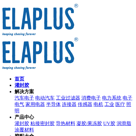
首页
灌封胶
解决方案
汽车电子
电动汽车
工业过滤器
消费电子
电力系统
电子
电气
家用电器
半导体
连接器
传感器
电机
工业
医疗
照
明
产品中心
灌封胶
粘接密封胶
导热材料
凝胶/果冻胶
UV胶
润滑脂
涂覆材料