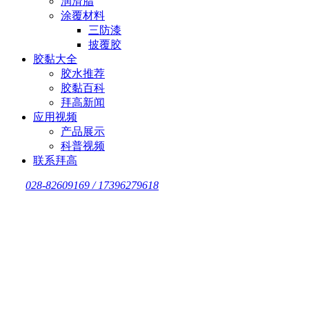
润滑脂
涂覆材料
三防漆
披覆胶
胶黏大全
胶水推荐
胶黏百科
拜高新闻
应用视频
产品展示
科普视频
联系拜高
028-82609169 / 17396279618