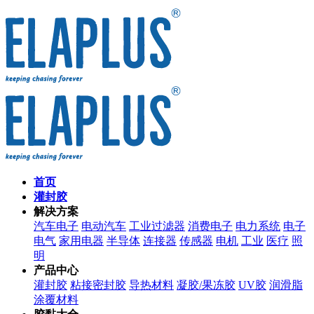
首页
灌封胶
解决方案
汽车电子
电动汽车
工业过滤器
消费电子
电力系统
电子
电气
家用电器
半导体
连接器
传感器
电机
工业
医疗
照
明
产品中心
灌封胶
粘接密封胶
导热材料
凝胶/果冻胶
UV胶
润滑脂
涂覆材料