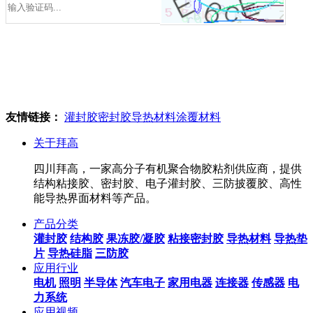
友情链接：
灌封胶
密封胶
导热材料
涂覆材料
关于拜高
四川拜高，一家高分子有机聚合物胶粘剂供应商，提供
结构粘接胶、密封胶、电子灌封胶、三防披覆胶、高性
能导热界面材料等产品。
产品分类
灌封胶
结构胶
果冻胶/凝胶
粘接密封胶
导热材料
导热垫
片
导热硅脂
三防胶
应用行业
电机
照明
半导体
汽车电子
家用电器
连接器
传感器
电
力系统
应用视频