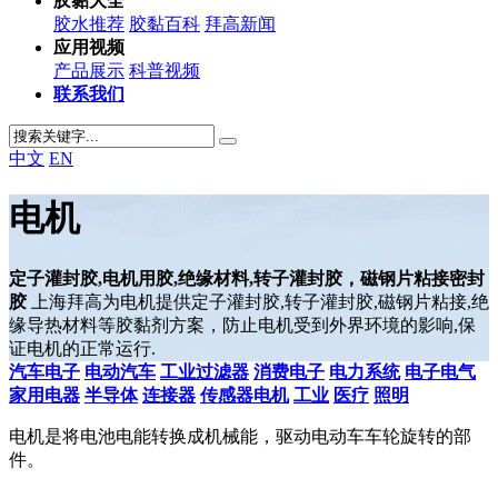
胶黏大全
胶水推荐
胶黏百科
拜高新闻
应用视频
产品展示
科普视频
联系我们
中文
EN
电机
定子灌封胶,电机用胶,绝缘材料,转子灌封胶，磁钢片粘接密封
胶
上海拜高为电机提供定子灌封胶,转子灌封胶,磁钢片粘接,绝
缘导热材料等胶黏剂方案，防止电机受到外界环境的影响,保
证电机的正常运行.
汽车电子
电动汽车
工业过滤器
消费电子
电力系统
电子电气
家用电器
半导体
连接器
传感器
电机
工业
医疗
照明
电机是将电池电能转换成机械能，驱动电动车车轮旋转的部
件。