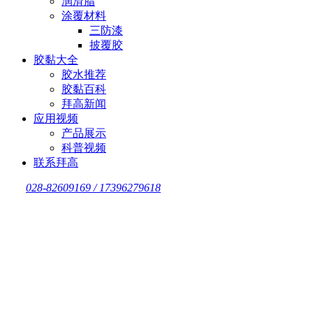
润滑脂
涂覆材料
三防漆
披覆胶
胶黏大全
胶水推荐
胶黏百科
拜高新闻
应用视频
产品展示
科普视频
联系拜高
028-82609169 / 17396279618