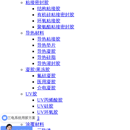
粘接密封胶
结构粘接胶
有机硅粘接密封胶
环氧粘接胶
聚氨酯粘接密封胶
导热材料
导热粘接胶
导热垫片
导热凝胶
导热硅脂
导热灌封胶
凝胶/果冻胶
氟硅凝胶
医用凝胶
介电凝胶
UV胶
UV丙烯酸胶
UV硅胶
UV环氧胶
三电系统用胶方案
润滑脂
涂覆材料