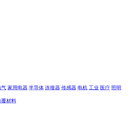
电气
家用电器
半导体
连接器
传感器
电机
工业
医疗
照明
涂覆材料