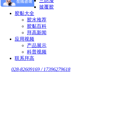
三防漆
披覆胶
胶黏大全
胶水推荐
胶黏百科
拜高新闻
应用视频
产品展示
科普视频
联系拜高
028-82609169 / 17396279618